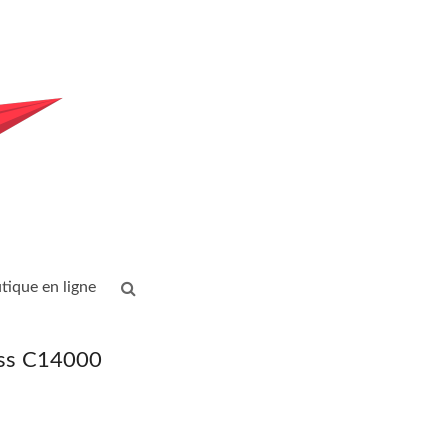
tique en ligne
ess C14000