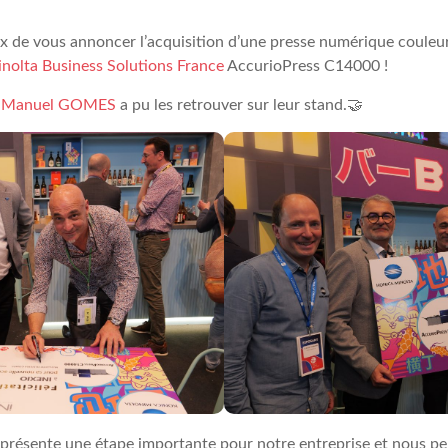
de vous annoncer l’acquisition d’une presse numérique couleu
nolta Business Solutions France
AccurioPress C14000 !
,
Manuel GOMES
a pu les retrouver sur leur stand.🤝
présente une étape importante pour notre entreprise et nous pe