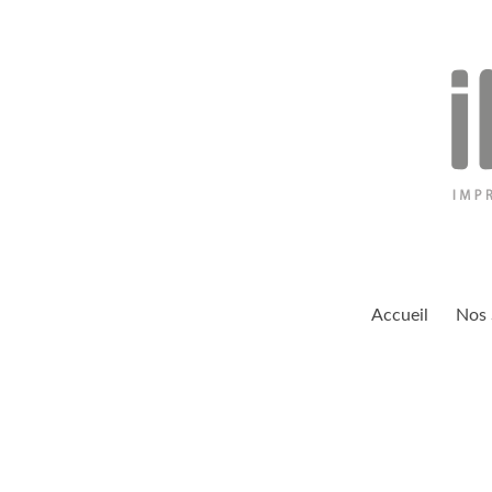
Aller
au
contenu
inexio
Accueil
Nos 