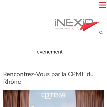
Aller
au
contenu
inexio
evenement
Rencontrez-Vous par la CPME du
Rhône